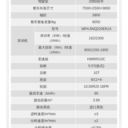
驾驶室
2080排半
整车外形尺寸
7500×2500×3800
轴距
3800
整车整备质量/kg
8050
型号
WP4.6NQ220E61A
净功率（KW）/转速
162/2300
发动机
（r/min）
最大扭矩（Nm）/转速
800/1200-1800
（r/min）
变速箱
HW90510C
前桥
5.5T(鼓式)
后桥
10T
悬架
9/12+9
轮胎
10.00R20 18PR
最高车速（km/h）
80
搅动容量/m³
3.99
驱动系统
进口系统
进料速度/m³/min
≥3
出料速度/m³/min
≥2
出料残余率
≤0.5%