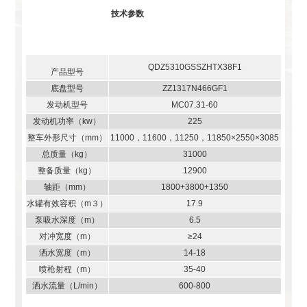
技术参数
QDZ5310GSSZHTX38F1
产品型号
底盘型号
ZZ1317N466GF1
发动机型号
MC07.31-60
发动机功率（kw）
225
整车外形尺寸（mm）
11000，11600，11250，11850×2550×3085
总质量（kg）
31000
整备质量（kg）
12900
轴距（mm）
1800+3800+1350
水罐有效容积（m３）
17.9
泵吸水深度（m）
6.5
对冲宽度（m）
≥24
洒水宽度（m）
14-18
喷枪射程（m）
35-40
洒水流量（L/min）
600-800