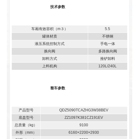
技术参数
车厢有效容积（m３）
5.5
罐体材质
不锈钢
液压系统控制方式
手电一体
换向阀
多路换向阀
卸料方式
推铲卸料
上料机构
120L/240L
整车参数
产品型号
QDZ5090TCAZHG3W38BEV
底盘型号
ZZ1097K381CZ191EV
总质量（kg）
9100
外形（mm）
6160×2200×2930