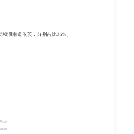
柴和湖南道依茨，分别占比
26%、