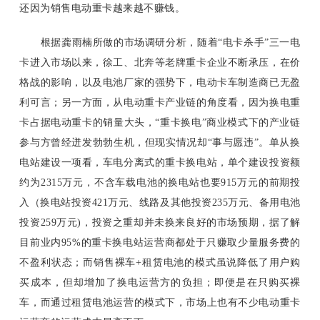
还因为销售电动重卡越来越不赚钱。
根据龚雨楠所做的市场调研分析，随着“电卡杀手”三一电
卡进入市场以来，徐工、北奔等老牌重卡企业不断承压，在价
格战的影响，以及电池厂家的强势下，电动卡车制造商已无盈
利可言；另一方面，从电动重卡产业链的角度看，因为换电重
卡占据电动重卡的销量大头，“重卡换电”商业模式下的产业链
参与方曾经迸发勃勃生机，但现实情况却“事与愿违”。单从换
电站建设一项看，车电分离式的重卡换电站，单个建设投资额
约为
2315万元，不含车载电池的换电站也要915万元的前期投
入（换电站投资421万元、线路及其他投资235万元、备用电池
投资259万
元
)，投资之重却并未换来良好的市场预期，据了解
目前业内95%的重卡换电站运营商都处于只赚取少量服务费的
不盈利状态；而销售裸车+租赁电池的模式虽说降低了用户购
买成本，但却增加了换电运营方的负担；即便是在只购买裸
车，而通过租赁电池运营的模式下，市场上也有不少电动重卡