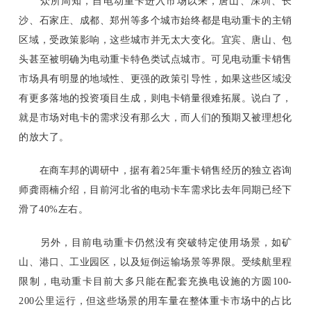
众所周知，自电动重卡进入市场以来，唐山、深圳、长
沙、石家庄、成都、郑州等多个城市始终都是电动重卡的主销
区域，受政策影响，这些城市并无太大变化。宜宾、唐山、包
头甚至被明确为电动重卡特色类试点城市。可见电动重卡销售
市场具有明显的地域性、更强的政策引导性，如果这些区域没
有更多落地的投资项目生成，则电卡销量很难拓展。说白了，
就是市场对电卡的需求没有那么大，而人们的预期又被理想化
的放大了。
在商车邦的调研中，据有着
25年重卡销售经历的独立咨询
师龚雨楠介绍，目前河北省的电动卡车需求比去年同期已经下
滑了40%左右。
另外，目前电动重卡仍然没有突破特定使用场景，如矿
山、港口、工业园区，以及短倒运输场景等界限。受续航里程
限制，电动重卡目前大多只能在配套充换电设施的方圆
100-
200公里运行，但这些场景的用车量在整体重卡市场中的占比