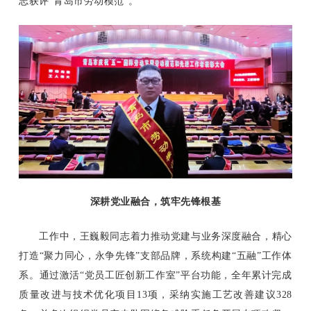
志获评“青岛市劳动模范”。
深耕党业融合，筑牢先锋根基
工作中，王巍毅同志着力推动党建与业务深度融合，精心
打造“聚力同心，永争先锋”支部品牌，系统构建“五融”工作体
系。通过激活“党员工匠创新工作室”平台功能，全年累计完成
质量改进与技术优化项目13项，采纳实施工艺改善建议328