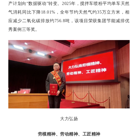
产计划向“数据驱动”转变。2025年，搅拌车喷粉平均单车天然
气消耗同比下降18.01%，全年节约天然气约35万立方米，相
应减少二氧化碳排放约756.8吨，该项目荣获集团节能减排优
秀案例三等奖。
大力弘扬
劳模精神、劳动精神、工匠精神