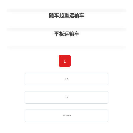
随车起重运输车
平板运输车
1
上一页
下一页
第
1
/
1
总条数:
14